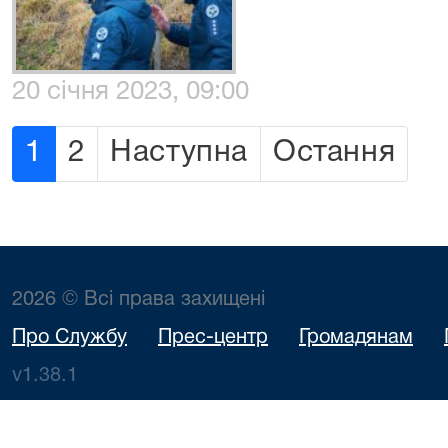
20 січня 2023, 09:00
1
2
Наступна
Остання
2026 © Всі права захищені
Про Службу
Прес-центр
Громадянам
v1.38.1