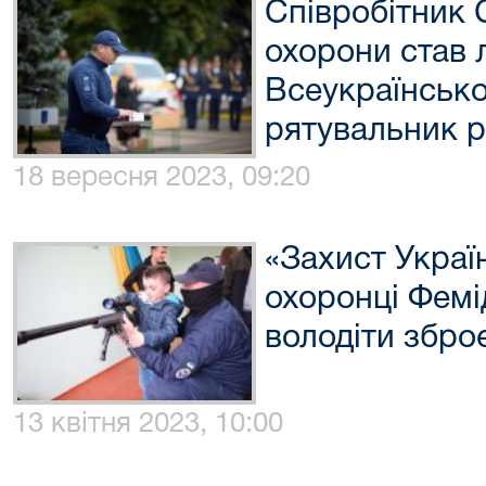
Співробітник 
охорони став 
Всеукраїнської
рятувальник р
18 вересня 2023, 09:20
«Захист Україн
охоронці Фемі
володіти збро
13 квітня 2023, 10:00