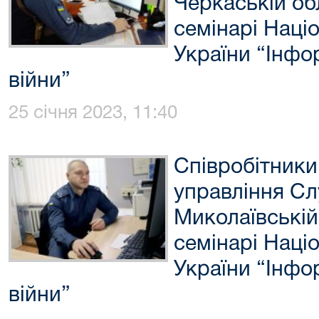
Черкаській об
семінарі Наці
України “Інфор
війни”
25 січня 2023, 11:40
Співробітники
управління Сл
Миколаївській
семінарі Наці
України “Інфор
війни”