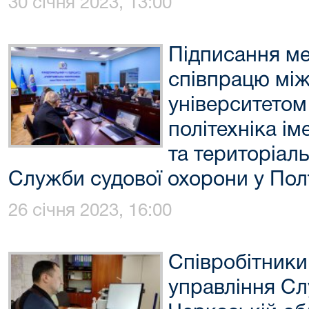
30 січня 2023, 13:00
Підписання м
співпрацю мі
університетом
політехніка і
та територіал
Служби судової охорони у Полт
26 січня 2023, 16:00
Співробітники
управління Сл