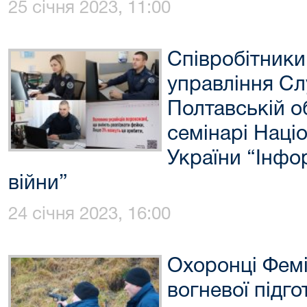
25 січня 2023, 11:00
Співробітники
управління Сл
Полтавській об
семінарі Наці
України “Інфор
війни”
24 січня 2023, 16:00
Охоронці Фемі
вогневої підг