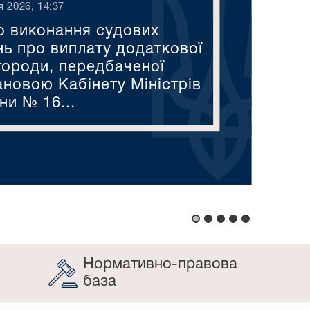
я 2026, 14:37
 виконання судових
нь про виплату додаткової
городи, передбаченої
ановою Кабінету Міністрів
ни № 16...
Нормативно-правова
база