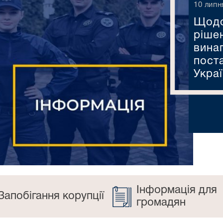
10 липн
Щодо
ріше
вина
пост
Украї
Інформація для
Запобігання корупції
громадян