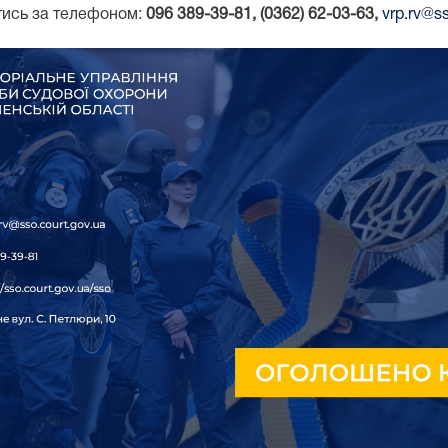
тись за телефоном:
096 389-39-81, (0362) 62-03-63,
vrp.rv@s