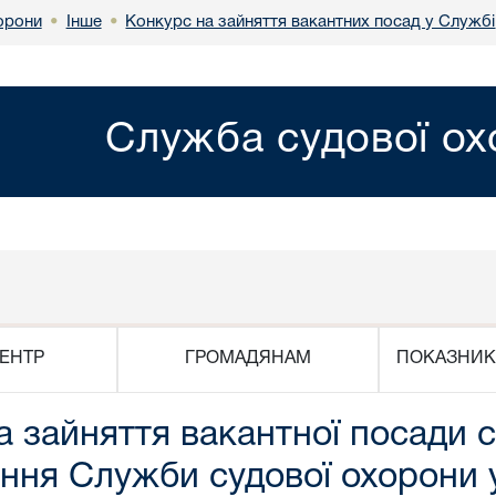
Інше
Конкурс на зайняття вакантних посад у Службі
орони
•
•
Служба судової о
ЕНТР
ГРОМАДЯНАМ
ПОКАЗНИК
 зайняття вакантної посади с
ння Служби судової охорони у