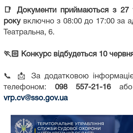
📑
Документи приймаються з 27 
року
включно з 08:00 до 17:00 за а
Театральна, 6.
🏃🏻 К
онкурс відбудеться 10 червня
📞 📩
За додатковою інформаці
телефоном:
098 557-21-16
або 
vrp.cv@sso.gov.ua