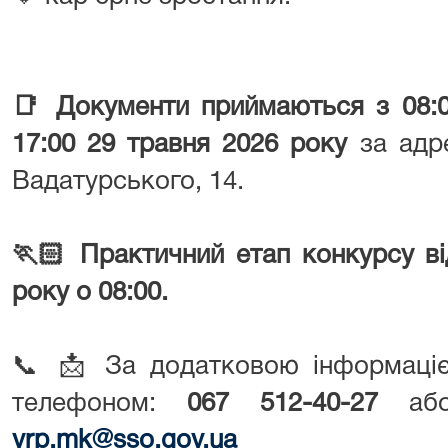
📑
Документи приймаються
з 08:
17:00 29 травня 2026
року
за адре
Вадатурського, 14.
🏃🏻
Практичний етап конкурсу в
року о 08:00.
📞 📩
За додатковою інформаці
телефоном:
067 512-40-27
або 
vrp.mk@sso.gov.ua