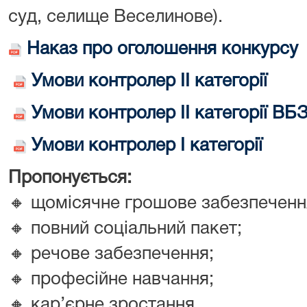
суд, селище Веселинове).
Наказ про оголошення конкурсу
Умови контролер ІІ категорії
Умови контролер ІІ категорії ВБ
Умови контролер І категорії
Пропонується:
🔸
щомісячне грошове забезпеченн
🔸
повний соціальний пакет;
🔸
речове забезпечення;
🔸
професійне навчання;
🔸
кар’єрне зростання.