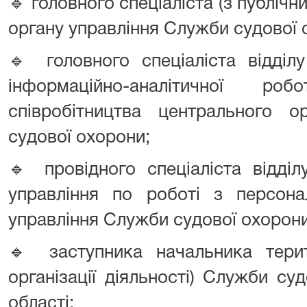
🔹 головного спеціаліста (з публічн
органу управління Служби судової 
🔹 головного спеціаліста відділу
інформаційно-аналітичної р
співробітництва центрального о
судової охорони;
🔹 провідного спеціаліста відді
управління по роботі з персона
управління Служби судової охорони
🔹 заступника начальника терит
організації діяльності) Служби с
області;