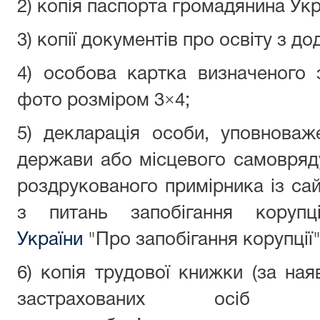
2) копія паспорта громадянина Укр
3) копії документів про освіту з д
4) особова картка визначеного 
фото розміром 3×4;
5) декларація особи, уповноваж
держави або місцевого самовряду
роздрукованого примірника із сай
з питань запобігання кору
України
"Про запобігання корупції"
6) копія трудової книжки (за ная
застрахованих осіб Д