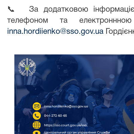
📞 За додатковою інформаціє
телефоном та електроннною
inna.hordiienko@sso.gov.ua
Гордієнк