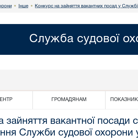
Інше
Конкурс на зайняття вакантних посад у Службі
орони
•
•
Служба судової о
ЕНТР
ГРОМАДЯНАМ
ПОКАЗНИК
 зайняття вакантної посади с
ння Служби судової охорони у