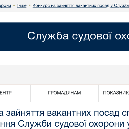
Інше
Конкурс на зайняття вакантних посад у Службі
орони
•
•
Служба судової о
ЕНТР
ГРОМАДЯНАМ
ПОКАЗНИК
 зайняття вакантних посад сп
іння Служби судової охорони 