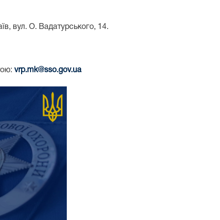
в, вул. О. Вадатурського, 14.
тою:
vrp.mk@sso.gov.ua