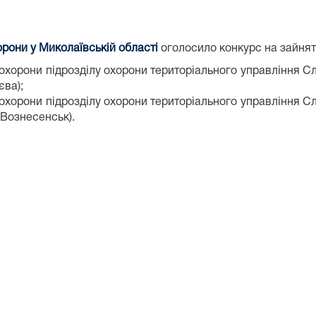
рони у Миколаївській області
оголосило конкурс на зайнят
ду охорони підрозділу охорони територіального управління С
єва);
ду охорони підрозділу охорони територіального управління С
 Вознесенськ).