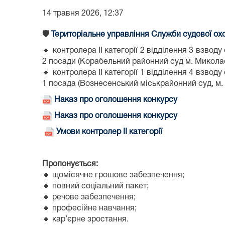
14 травня 2026, 12:37
🛡️
Територіальне управління Служби судової охо
🔹 контролера ІІ категорії 2 відділення 3 взво
2 посади (Корабельний районний суд м. Микола
🔹 контролера ІІ категорії 1 відділення 4 взво
1 посада (Вознесенський міськрайонний суд, м.
Наказ про оголошення конкурсу
Наказ про оголошення конкурсу
Умови контролер ІІ категорії
Пропонується:
🔸
щомісячне грошове забезпечення;
🔸
повний соціальний пакет;
🔸
речове забезпечення;
🔸
професійне навчання;
🔸
кар’єрне зростання.