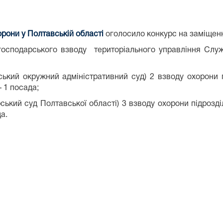
орони у Полтавській області
оголосило конкурс на заміщен
) господарського взводу територіального управління Слу
авський окружний адміністративний суд) 2 взводу охорони 
 1 посада;
дарський суд Полтавської області) 3 взводу охорони підроз
а.