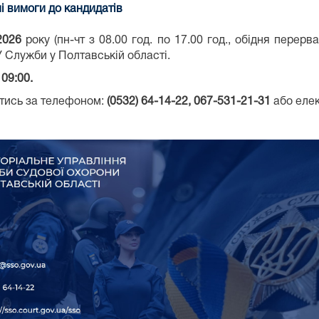
і вимоги до кандидатів
2026
року (пн-чт з 08.00 год. по 17.00 год., обідня перерва 
У Служби у Полтавській області.
09:00.
тись за телефоном:
(053
2
)
64-14-22, 067-531-21-31
або еле