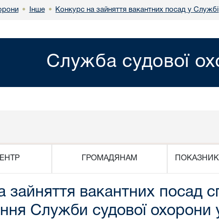
Інше
Конкурс на зайняття вакантних посад у Службі
орони
•
•
Служба судової о
ЕНТР
ГРОМАДЯНАМ
ПОКАЗНИК
 зайняття вакантних посад сп
іння Служби судової охорони у