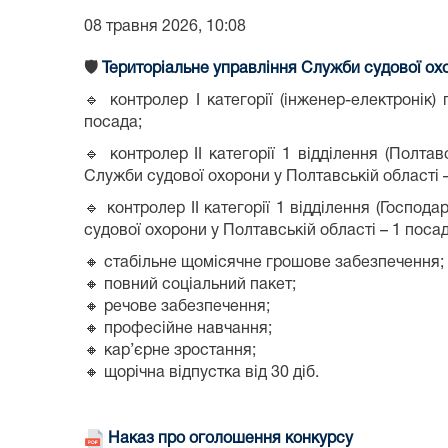
08 травня 2026, 10:08
🛡️
Територіальне управління Служби судової ох
🔹 контролер І категорії (інженер-електронік
посада;
🔹 контролер IІ категорії 1 відділення (Полт
Служби судової охорони у Полтавській області –
🔹 контролер ІІ категорії 1 відділення (Госпо
судової охорони у Полтавській області – 1 посад
🔸 стабільне
щомісячне грошове забезпечення;
🔸
повний соціальний пакет;
🔸
речове забезпечення;
🔸
професійне навчання;
🔸
кар’єрне зростання;
🔸 щорічна відпустка від 30 діб.
Наказ про оголошення конкурсу